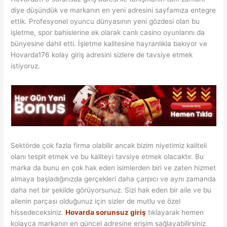
diye düşündük ve markanın en yeni adresini sayfamıza entegre
ettik. Profesyonel oyuncu dünyasının yeni gözdesi olan bu
işletme, spor bahislerine ek olarak canlı casino oyunlarını da
bünyesine dahil etti. İşletme kalitesine hayranlıkla bakıyor ve
Hovarda176 kolay giriş adresini sizlere de tavsiye etmek
istiyoruz.
Sektörde çok fazla firma olabilir ancak bizim niyetimiz kaliteli
olanı tespit etmek ve bu kaliteyi tavsiye etmek olacaktır. Bu
marka da bunu en çok hak eden isimlerden biri ve zaten hizmet
almaya başladığınızda gerçekleri daha çarpıcı ve aynı zamanda
daha net bir şekilde görüyorsunuz. Sizi hak eden bir aile ve bu
ailenin parçası olduğunuz için sizler de mutlu ve özel
hissedeceksiniz.
Hovarda sorunsuz giriş
tıklayarak hemen
kolayca markanın en güncel adresine erişim sağlayabilirsiniz.