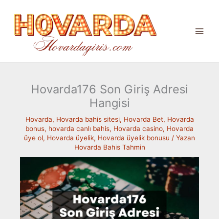
İçeriğe
atla
Hovarda176 Son Giriş Adresi
Hangisi
Hovarda
,
Hovarda bahis sitesi
,
Hovarda Bet
,
Hovarda
bonus
,
hovarda canlı bahis
,
Hovarda casino
,
Hovarda
üye ol
,
Hovarda üyelik
,
Hovarda üyelik bonusu
/ Yazan
Hovarda Bahis Tahmin