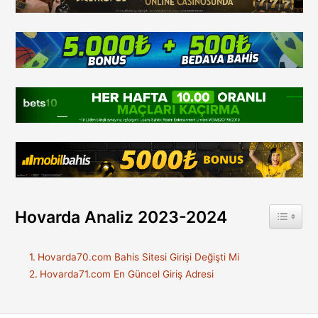
Hovarda Analiz 2023-2024
Toggle 
Hovarda70.com Bahis Sitesi Girişi Değişti Mi
Hovarda71.com En Güncel Giriş Adresi