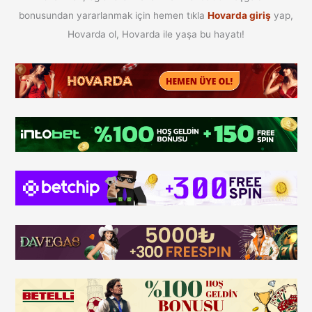
bonusundan yararlanmak için hemen tıkla
Hovarda giriş
yap,
Hovarda ol, Hovarda ile yaşa bu hayatı!