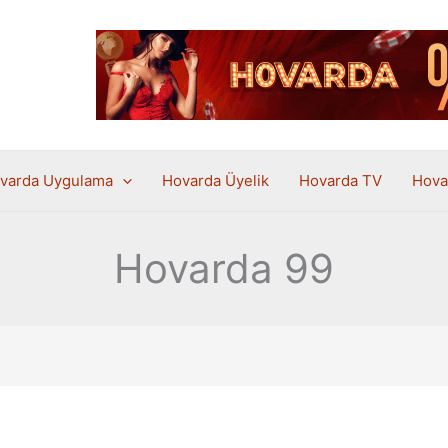
varda Uygulama
Hovarda Üyelik
Hovarda TV
Hova
Hovarda 99