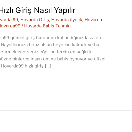
lı Giriş Nasıl Yapılır
varda 99
,
Hovarda Giriş
,
Hovarda üyelik
,
Hovarda
Hovarda99
/
Hovarda Bahis Tahmin
da99 güncel giriş butonunu kullandığınızda zaten
 Hayatlarınıza biraz olsun heyecan katmak ve bu
etirmek isterseniz eğer bu tercih en sağlıklı
müzde binlerce insan online bahis oynuyor ve güzel
 Hovarda99 hızlı giriş […]