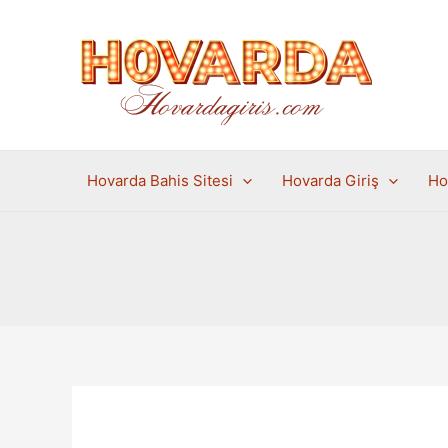
İçeriğe
atla
Hovarda Bahis Sitesi
Hovarda Giriş
Ho