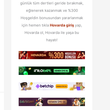
günlük tüm dertleri geride bırakmak,
eğlenerek kazanmak ve %300
Hoşgeldin bonusundan yararlanmak
için hemen tıkla
Hovarda giriş
yap,
Hovarda ol, Hovarda ile yaşa bu
hayatı!