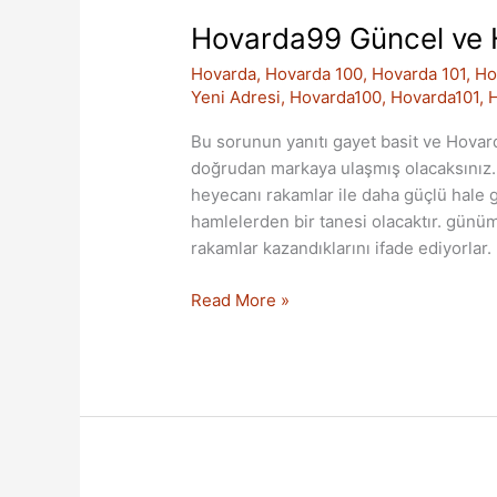
Hovarda99 Güncel ve Hız
Hovarda
,
Hovarda 100
,
Hovarda 101
,
Ho
Yeni Adresi
,
Hovarda100
,
Hovarda101
,
Bu sorunun yanıtı gayet basit ve Hovar
doğrudan markaya ulaşmış olacaksınız.
heyecanı rakamlar ile daha güçlü hale g
hamlelerden bir tanesi olacaktır. günü
rakamlar kazandıklarını ifade ediyorlar.
Hovarda99
Read More »
Güncel
ve
Hızlı
Giriş
Nasıl
Yapılır